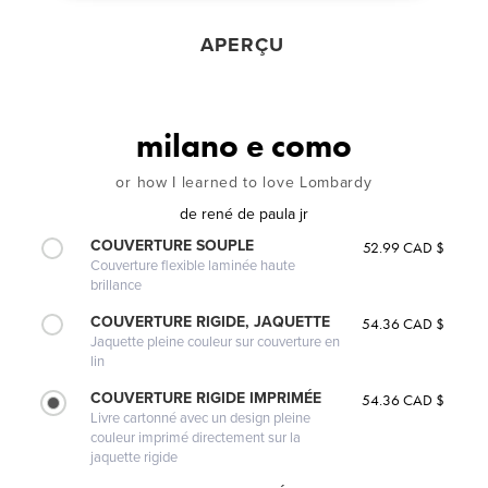
APERÇU
milano e como
or how I learned to love Lombardy
de
rené de paula jr
COUVERTURE SOUPLE
52.99 CAD $
Couverture flexible laminée haute
brillance
COUVERTURE RIGIDE, JAQUETTE
54.36 CAD $
Jaquette pleine couleur sur couverture en
lin
COUVERTURE RIGIDE IMPRIMÉE
54.36 CAD $
Livre cartonné avec un design pleine
couleur imprimé directement sur la
jaquette rigide