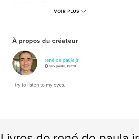
# de pages:
72
VOIR PLUS
Date de publication:
mai 23, 2017
Langue
English
Mots-clés
,
,
,
,
À propos du créateur
travel
italy
lombardy
milan
,
europe
como
rené de paula jr
sao paulo, brazil
I try to listen to my eyes.
Livres de rené de paula jr