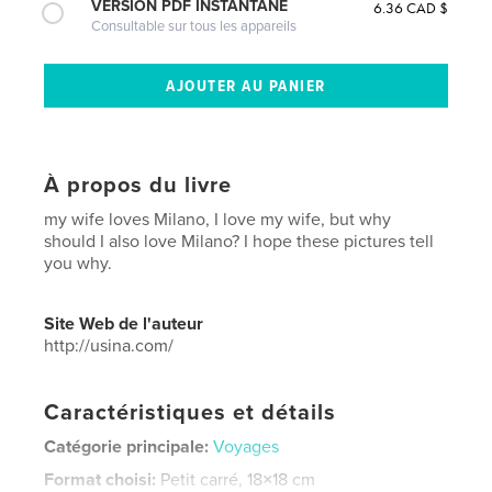
VERSION PDF INSTANTANÉ
6.36 CAD $
Consultable sur tous les appareils
À propos du livre
my wife loves Milano, I love my wife, but why
should I also love Milano? I hope these pictures tell
you why.
Site Web de l'auteur
http://usina.com/
Caractéristiques et détails
Catégorie principale:
Voyages
Format choisi:
Petit carré, 18×18 cm