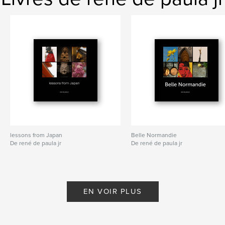
lessons from Japan
Belle Normandie
De rené de paula jr
De rené de paula jr
EN VOIR PLUS