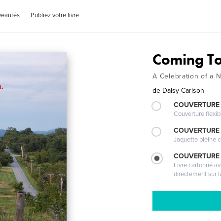
veautés
Publiez votre livre
Coming To
A Celebration of a 
de
Daisy Carlson
COUVERTURE
Couverture flexib
COUVERTURE 
Jaquette pleine c
COUVERTURE 
Livre cartonné a
directement sur l