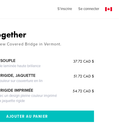
S'inscrire
Se connecter
gether
New Covered Bridge in Vermont.
 SOUPLE
37.72 CAD $
le laminée haute brillance
RIGIDE, JAQUETTE
51.72 CAD $
ouleur sur couverture en lin
RIGIDE IMPRIMÉE
54.72 CAD $
vec un design pleine couleur imprimé
a jaquette rigide