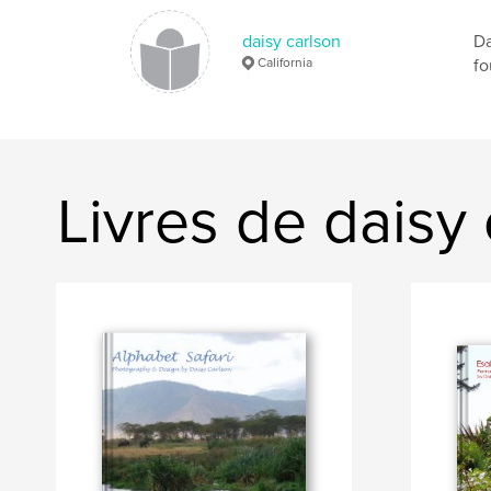
daisy carlson
Da
California
fo
Livres de daisy