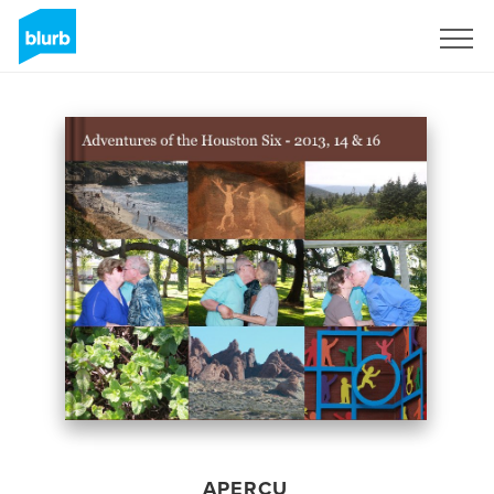
S'inscrire
APERÇU