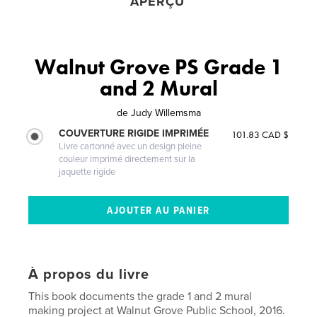
APERÇU
Walnut Grove PS Grade 1
and 2 Mural
de
Judy Willemsma
COUVERTURE RIGIDE IMPRIMÉE
101.83 CAD $
Livre cartonné avec un design pleine
couleur imprimé directement sur la
jaquette rigide
À propos du livre
This book documents the grade 1 and 2 mural
making project at Walnut Grove Public School, 2016.