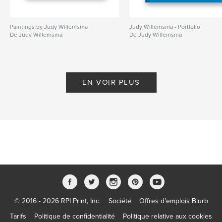
Paintings by Judy Willemsma
Judy Willemsma - Portfolio
De Judy Willemsma
De Judy Willemsma
EN VOIR PLUS
© 2016 - 2026 RPI Print, Inc.
Société
Offres d’emplois Blurb
Tarifs
Politique de confidentialité
Politique relative aux cookies