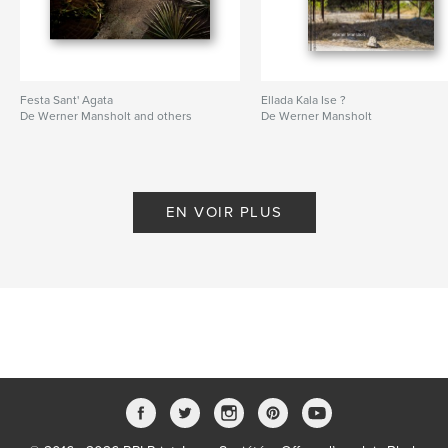
Festa Sant' Agata
Ellada Kala Ise ?
De Werner Mansholt and others
De Werner Mansholt
EN VOIR PLUS