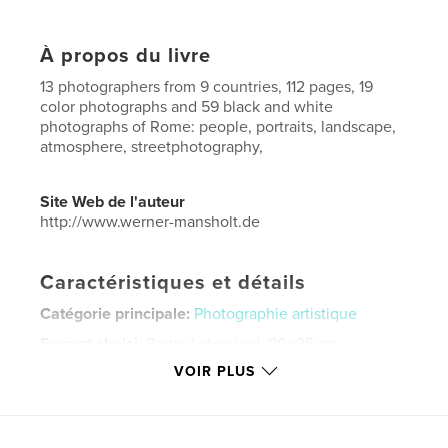
À propos du livre
13 photographers from 9 countries, 112 pages, 19
color photographs and 59 black and white
photographs of Rome: people, portraits, landscape,
atmosphere, streetphotography,
Site Web de l'auteur
http://www.werner-mansholt.de
Caractéristiques et détails
Catégorie principale:
Photographie artistique
Format choisi:
Portrait standard, 20×25 cm
# de pages:
112
VOIR PLUS
Date de publication:
août 20, 2016
Langue
English