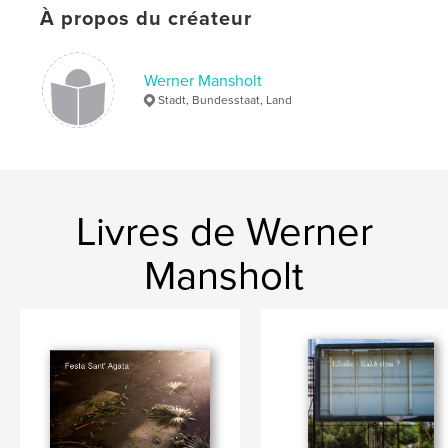
Mots-clés
À propos du créateur
,
,
,
,
Rome
people
portraits
landscape
Werner Mansholt
atmosphere
,
streetphotography
Stadt, Bundesstaat, Land
Livres de Werner
Mansholt