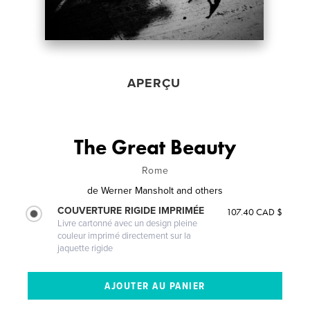
APERÇU
The Great Beauty
Rome
de
Werner Mansholt and others
COUVERTURE RIGIDE IMPRIMÉE
107.40 CAD $
Livre cartonné avec un design pleine
couleur imprimé directement sur la
jaquette rigide