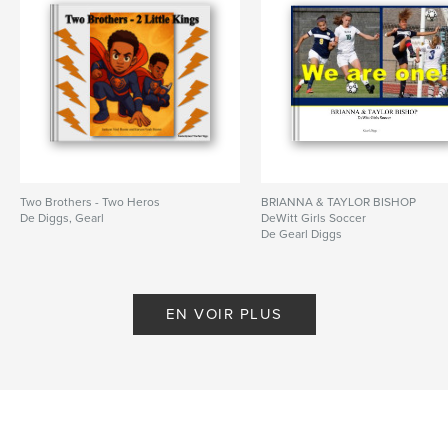
Two Brothers - Two Heros
BRIANNA & TAYLOR BISHOP
De Diggs, Gearl
DeWitt Girls Soccer
De Gearl Diggs
EN VOIR PLUS