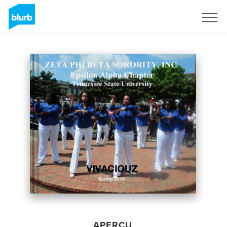
S'inscrire
APERÇU