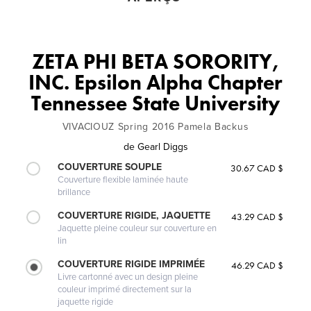
ZETA PHI BETA SORORITY,
INC. Epsilon Alpha Chapter
Tennessee State University
VIVACIOUZ Spring 2016 Pamela Backus
de
Gearl Diggs
COUVERTURE SOUPLE
30.67 CAD $
Couverture flexible laminée haute
brillance
COUVERTURE RIGIDE, JAQUETTE
43.29 CAD $
Jaquette pleine couleur sur couverture en
lin
COUVERTURE RIGIDE IMPRIMÉE
46.29 CAD $
Livre cartonné avec un design pleine
couleur imprimé directement sur la
jaquette rigide