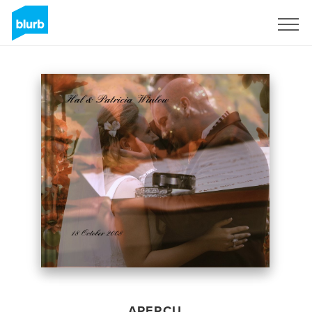
S'inscrire
APERÇU