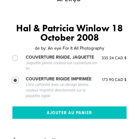
Hal & Patricia Winlow 18
October 2008
de
by: An eye For It All Photography
COUVERTURE RIGIDE, JAQUETTE
335.24 CAD $
Jaquette pleine couleur sur couverture en
lin
COUVERTURE RIGIDE IMPRIMÉE
173.90 CAD $
Livre cartonné avec un design pleine
couleur imprimé directement sur la
jaquette rigide