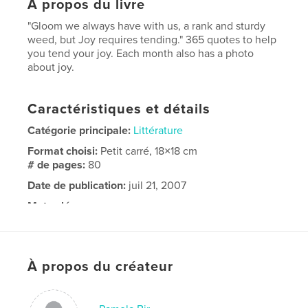
À propos du livre
"Gloom we always have with us, a rank and sturdy
weed, but Joy requires tending." 365 quotes to help
you tend your joy. Each month also has a photo
about joy.
Caractéristiques et détails
Catégorie principale:
Littérature
Format choisi:
Petit carré, 18×18 cm
# de pages:
80
Date de publication:
juil 21, 2007
Mots-clés
,
,
,
Tending Joy
Joy
quotes
compilation
À propos du créateur