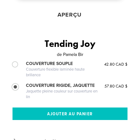
APERÇU
Tending Joy
de
Pamela Bir
COUVERTURE SOUPLE
42.80 CAD $
Couverture flexible laminée haute
brillance
COUVERTURE RIGIDE, JAQUETTE
57.80 CAD $
Jaquette pleine couleur sur couverture en
lin