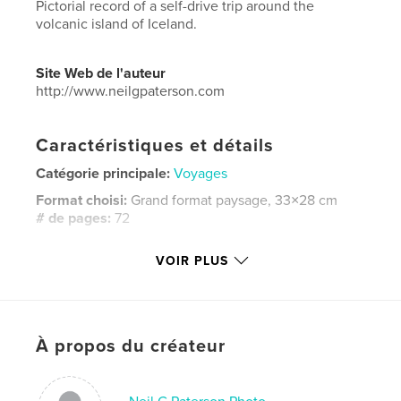
Pictorial record of a self-drive trip around the
volcanic island of Iceland.
Site Web de l'auteur
http://www.neilgpaterson.com
Caractéristiques et détails
Catégorie principale:
Voyages
Format choisi:
Grand format paysage, 33×28 cm
# de pages:
72
Date de publication:
janv 25, 2016
VOIR PLUS
Langue
English
Mots-clés
,
,
,
,
Travel
Iceland
Photography
Island
À propos du créateur
,
,
Water
Ice
Waterfall