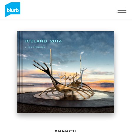
S'inscrire
APERÇU