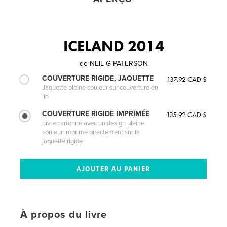
ICELAND 2014
de
NEIL G PATERSON
COUVERTURE RIGIDE, JAQUETTE
137.92 CAD $
Jaquette pleine couleur sur couverture en
lin
COUVERTURE RIGIDE IMPRIMÉE
135.92 CAD $
Livre cartonné avec un design pleine
couleur imprimé directement sur la
jaquette rigide
À propos du livre