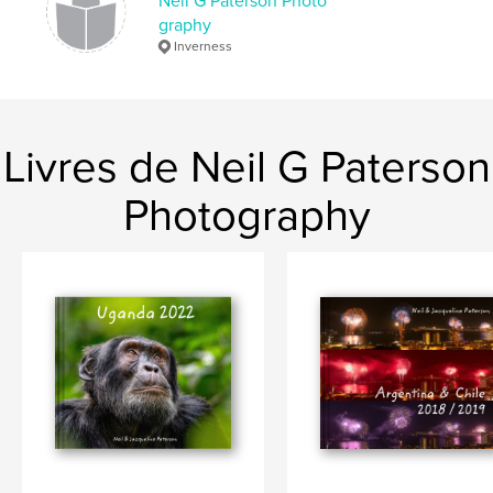
Neil G Paterson Photo
,
Scenery
,
Holiday
,
Self
,
Drive
graphy
Inverness
Livres de Neil G Paterson
Photography