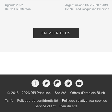
Uganda 2022
Argentina and Chile 2018 / 2019
De Neil G Paterson
De Neil and Jacqueline Paterson
EN VOIR PLUS
© 2016 - 2026 RPI Print, Inc.
Société
Offres d’emplois Blurb
Tarifs
Politique de confidentialité
Politique relative aux cookies
Service client
Plan du site