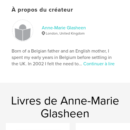
À propos du créateur
Caractéristiques et détails
Anne-Marie Glasheen
Catégorie principale:
Biographies et mémoires
London, United Kingdom
Format choisi:
Format paysage, 25×20 cm
# de pages:
34
Born of a Belgian father and an English mother, I
Date de publication:
mars 18, 2009
spent my early years in Belgium before settling in
Mots-clés
the UK. In 2002 I felt the need to...
Continuer à lire
,
,
,
,
artist book
memory
war
WW2
,
photography
biography
,
history
Livres de Anne-Marie
Glasheen