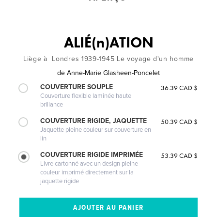
ALIÉ(n)ATION
Liège à Londres 1939-1945 Le voyage d'un homme
de
Anne-Marie Glasheen-Poncelet
COUVERTURE SOUPLE
36.39 CAD $
Couverture flexible laminée haute
brillance
COUVERTURE RIGIDE, JAQUETTE
50.39 CAD $
Jaquette pleine couleur sur couverture en
lin
COUVERTURE RIGIDE IMPRIMÉE
53.39 CAD $
Livre cartonné avec un design pleine
couleur imprimé directement sur la
jaquette rigide