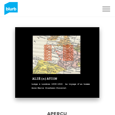
S'inscrire
APERÇU