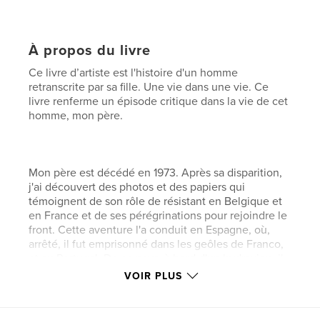
À propos du livre
Ce livre d’artiste est l'histoire d'un homme
retranscrite par sa fille. Une vie dans une vie. Ce
livre renferme un épisode critique dans la vie de cet
homme, mon père.
Mon père est décédé en 1973. Après sa disparition,
j'ai découvert des photos et des papiers qui
témoignent de son rôle de résistant en Belgique et
en France et de ses pérégrinations pour rejoindre le
front. Cette aventure l'a conduit en Espagne, où,
arrêté, il fut emprisonné dans les geôles de Franco,
et au Portugal. De ce pays, à bord d'un hydravion, il
gagna ensuite l'Angleterre, via l'Irlande, où il atterrit
VOIR PLUS
à Poole la veille de Noël 1943 avant de rejoindre
Londres. De la capitale britannique, il continua « sa »
guerre.