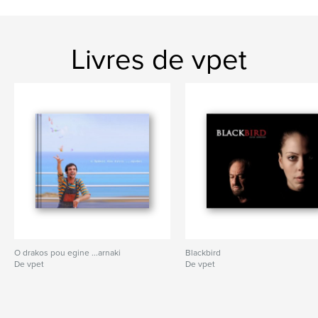
Livres de vpet
O drakos pou egine ...arnaki
Blackbird
De vpet
De vpet