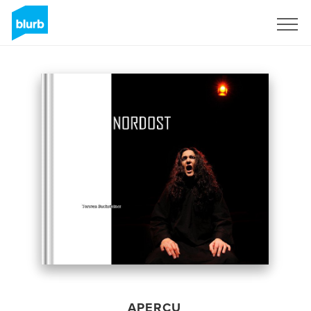
S'inscrire
APERÇU