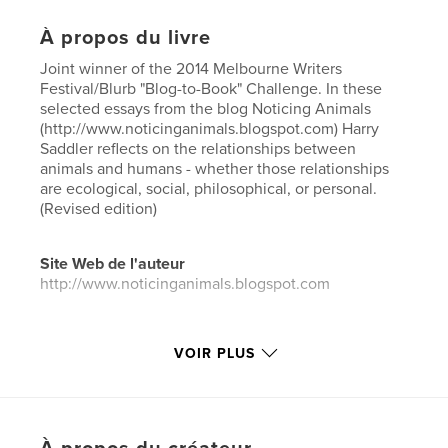
À propos du livre
Joint winner of the 2014 Melbourne Writers
Festival/Blurb "Blog-to-Book" Challenge. In these
selected essays from the blog Noticing Animals
(http://www.noticinganimals.blogspot.com) Harry
Saddler reflects on the relationships between
animals and humans - whether those relationships
are ecological, social, philosophical, or personal.
(Revised edition)
Site Web de l'auteur
http://www.noticinganimals.blogspot.com
Caractéristiques et détails
VOIR PLUS
Catégorie principale:
Littérature
Format choisi:
13×20 cm
# de pages:
174