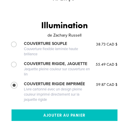
Illumination
de
Zachary Russell
COUVERTURE SOUPLE
38.73 CAD $
Couverture flexible laminée haute
brillance
COUVERTURE RIGIDE, JAQUETTE
55.49 CAD $
Jaquette pleine couleur sur couverture en
lin
COUVERTURE RIGIDE IMPRIMÉE
59.87 CAD $
Livre cartonné avec un design pleine
couleur imprimé directement sur la
jaquette rigide