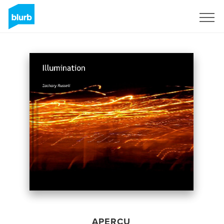
S'inscrire
APERÇU