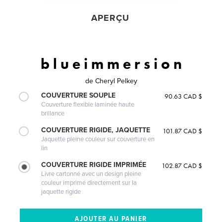
APERÇU
b l u e i m m e r s i o n
de
Cheryl Pelkey
COUVERTURE SOUPLE
90.63 CAD $
Couverture flexible laminée haute
brillance
COUVERTURE RIGIDE, JAQUETTE
101.87 CAD $
Jaquette pleine couleur sur couverture en
lin
COUVERTURE RIGIDE IMPRIMÉE
102.87 CAD $
Livre cartonné avec un design pleine
couleur imprimé directement sur la
jaquette rigide