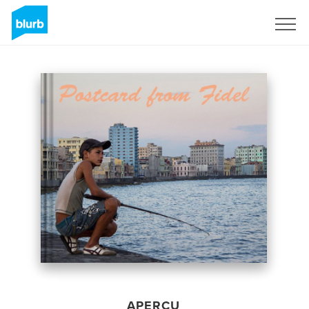
S'inscrire
APERÇU