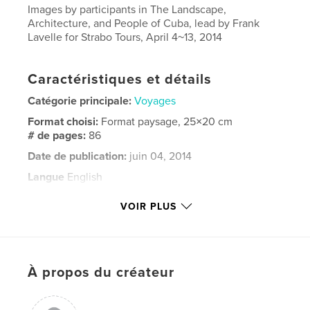
Images by participants in The Landscape,
Architecture, and People of Cuba, lead by Frank
Lavelle for Strabo Tours, April 4~13, 2014
Caractéristiques et détails
Catégorie principale:
Voyages
Format choisi:
Format paysage, 25×20 cm
# de pages:
86
Date de publication:
juin 04, 2014
Langue
English
Mots-clés
VOIR PLUS
,
,
,
,
classic cars
Cuba
landscape
people
,
architecture
Havana
,
Trinidad
,
color
À propos du créateur