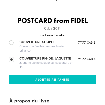
POSTCARD from FIDEL
Cuba 2014
de
Frank Lavelle
COUVERTURE SOUPLE
77.77 CAD $
Couverture flexible laminée haute
brillance
COUVERTURE RIGIDE, JAQUETTE
95.77 CAD $
Jaquette pleine couleur sur couverture en
lin
À propos du livre