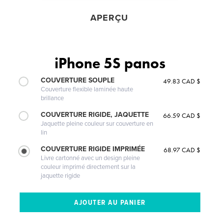
APERÇU
iPhone 5S panos
COUVERTURE SOUPLE
49.83 CAD $
Couverture flexible laminée haute
brillance
COUVERTURE RIGIDE, JAQUETTE
66.59 CAD $
Jaquette pleine couleur sur couverture en
lin
COUVERTURE RIGIDE IMPRIMÉE
68.97 CAD $
Livre cartonné avec un design pleine
couleur imprimé directement sur la
jaquette rigide