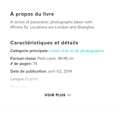
À propos du livre
A series of panoramic photographs taken with
iPhone 5s. Locations are London and Shanghai.
Caractéristiques et détails
Catégorie principale:
Livres d'art et de photographie
Format choisi:
Petit carré, 18×18 cm
# de pages:
74
Date de publication:
avril 02, 2014
Langue
English
Mots-clés
,
,
,
black & white
Saatchi Gallery
iPhone
VOIR PLUS
,
panorama
colour