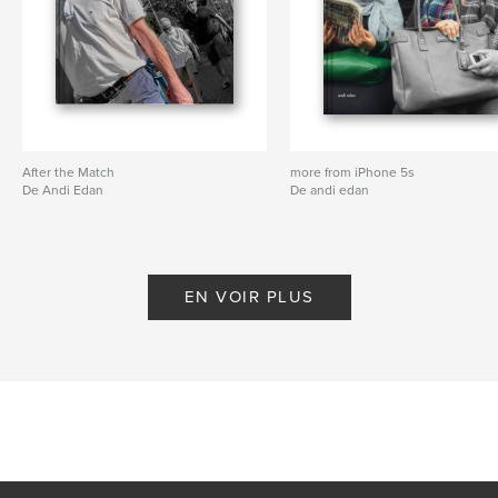
After the Match
more from iPhone 5s
De Andi Edan
De andi edan
EN VOIR PLUS