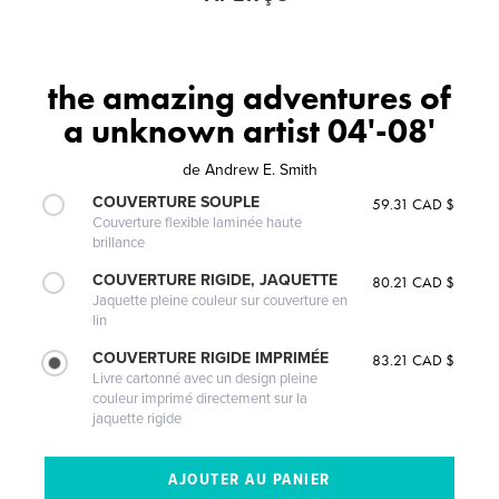
the amazing adventures of
a unknown artist 04'-08'
de
Andrew E. Smith
COUVERTURE SOUPLE
59.31 CAD $
Couverture flexible laminée haute
brillance
COUVERTURE RIGIDE, JAQUETTE
80.21 CAD $
Jaquette pleine couleur sur couverture en
lin
COUVERTURE RIGIDE IMPRIMÉE
83.21 CAD $
Livre cartonné avec un design pleine
couleur imprimé directement sur la
jaquette rigide