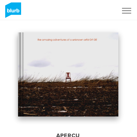
S'inscrire
APERÇU