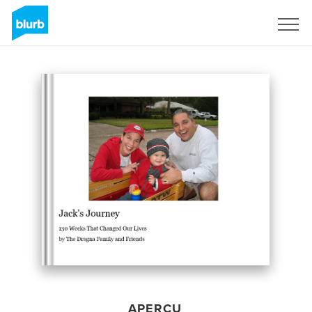
S'inscrire
APERÇU