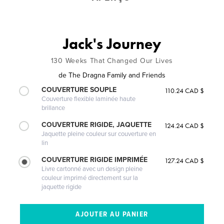
Jack's Journey
130 Weeks That Changed Our Lives
de
The Dragna Family and Friends
COUVERTURE SOUPLE
110.24 CAD $
Couverture flexible laminée haute
brillance
COUVERTURE RIGIDE, JAQUETTE
124.24 CAD $
Jaquette pleine couleur sur couverture en
lin
COUVERTURE RIGIDE IMPRIMÉE
127.24 CAD $
Livre cartonné avec un design pleine
couleur imprimé directement sur la
jaquette rigide