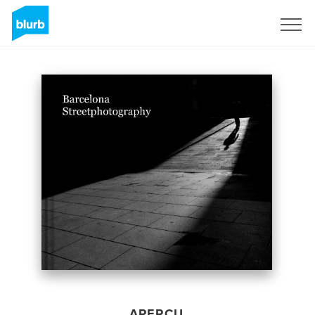
S'inscrire
APERÇU