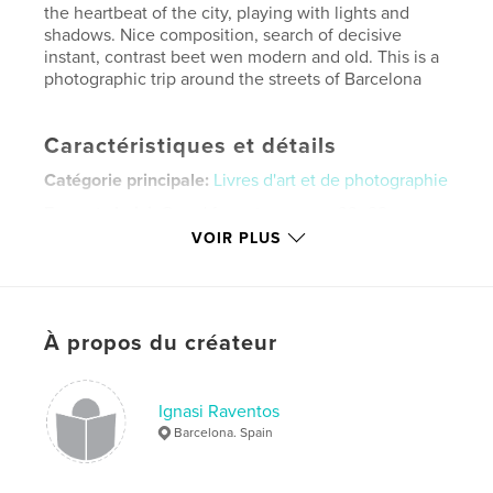
the heartbeat of the city, playing with lights and
shadows. Nice composition, search of decisive
instant, contrast beet wen modern and old. This is a
photographic trip around the streets of Barcelona
Caractéristiques et détails
Catégorie principale:
Livres d'art et de photographie
Format choisi:
Grand format paysage, 33×28 cm
# de pages:
122
VOIR PLUS
ISBN
Couverture rigide imprimée: 9781457996580
Couverture rigide, jaquette: 9781457996573
À propos du créateur
Date de publication:
janv 09, 2014
Langue
English
Ignasi Raventos
Mots-clés
Barcelona. Spain
,
,
,
ignasi raventos
street photo
streetphotography