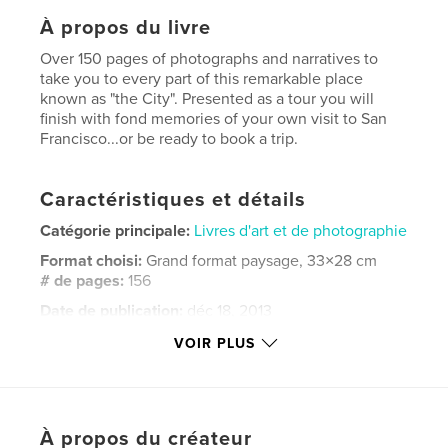
À propos du livre
Over 150 pages of photographs and narratives to
take you to every part of this remarkable place
known as "the City". Presented as a tour you will
finish with fond memories of your own visit to San
Francisco...or be ready to book a trip.
Caractéristiques et détails
Catégorie principale:
Livres d'art et de photographie
Format choisi:
Grand format paysage, 33×28 cm
# de pages:
156
Date de publication:
déc 18, 2013
Langue
English
VOIR PLUS
Mots-clés
,
,
,
San Francisco
art
architecture
À propos du créateur
photography