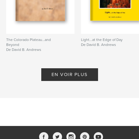
The Colorado Plateau…and
Light...at the Edge of Day
Beyond
De David B. Andrews
De David B. Andrews
EN VOIR PLUS