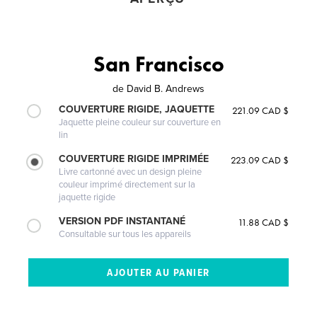
San Francisco
de
David B. Andrews
COUVERTURE RIGIDE, JAQUETTE
221.09 CAD $
Jaquette pleine couleur sur couverture en
lin
COUVERTURE RIGIDE IMPRIMÉE
223.09 CAD $
Livre cartonné avec un design pleine
couleur imprimé directement sur la
jaquette rigide
VERSION PDF INSTANTANÉ
11.88 CAD $
Consultable sur tous les appareils