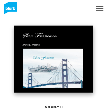
S'inscrire
APERÇU