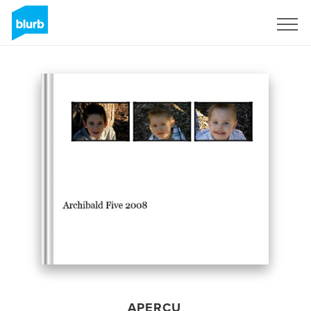
S'inscrire
APERÇU