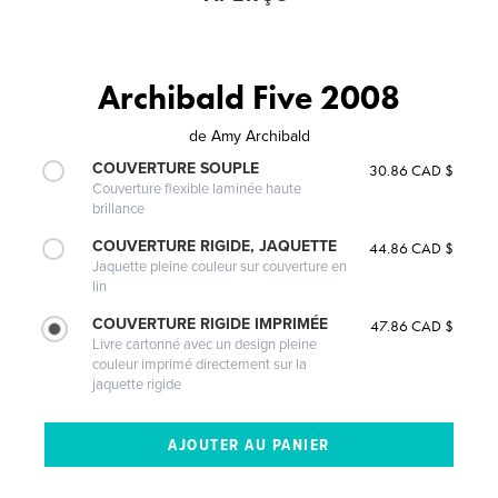
Archibald Five 2008
de
Amy Archibald
COUVERTURE SOUPLE
30.86 CAD $
Couverture flexible laminée haute
brillance
COUVERTURE RIGIDE, JAQUETTE
44.86 CAD $
Jaquette pleine couleur sur couverture en
lin
COUVERTURE RIGIDE IMPRIMÉE
47.86 CAD $
Livre cartonné avec un design pleine
couleur imprimé directement sur la
jaquette rigide