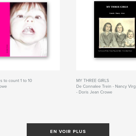
s to count 1 to 10
MY THREE GIRLS
rowe
De Connalee Trein - Nancy Virg
- Doris Jean Crowe
EN VOIR PLUS