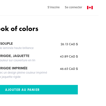
S'inscrire
Se connecter
ok of colors
 SOUPLE
26.13 CAD $
le laminée haute brillance
RIGIDE, JAQUETTE
43.89 CAD $
ouleur sur couverture en lin
RIGIDE IMPRIMÉE
46.65 CAD $
vec un design pleine couleur imprimé
a jaquette rigide