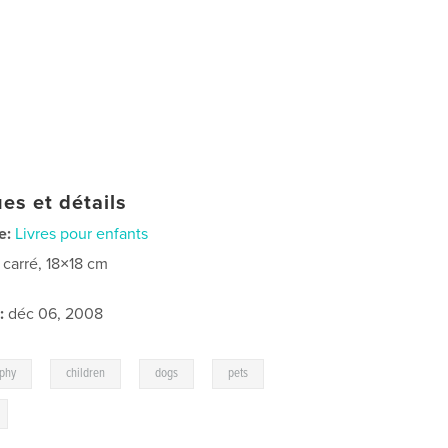
es et détails
e:
Livres pour enfants
t carré, 18×18 cm
:
déc 06, 2008
,
,
,
,
aphy
children
dogs
pets