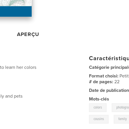
APERÇU
Caractéristiqu
to learn her colors
Catégorie principal
Format choisi:
Peti
# de pages:
22
Date de publication
ily and pets
Mots-clés
,
colors
photogr
,
cousins
family