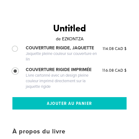
Untitled
de
EZKONTZA
COUVERTURE RIGIDE, JAQUETTE
114.08 CAD $
Jaquette pleine couleur sur couverture en
lin
COUVERTURE RIGIDE IMPRIMÉE
116.08 CAD $
Livre cartonné avec un design pleine
couleur imprimé directement sur la
jaquette rigide
À propos du livre