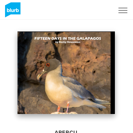
S'inscrire
APERÇU