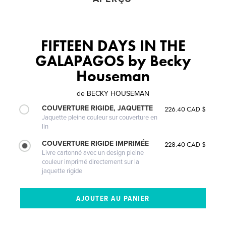
FIFTEEN DAYS IN THE
GALAPAGOS by Becky
Houseman
de
BECKY HOUSEMAN
COUVERTURE RIGIDE, JAQUETTE
226.40 CAD $
Jaquette pleine couleur sur couverture en
lin
COUVERTURE RIGIDE IMPRIMÉE
228.40 CAD $
Livre cartonné avec un design pleine
couleur imprimé directement sur la
jaquette rigide