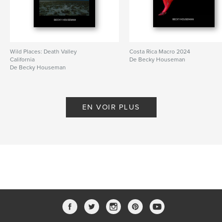
Wild Places: Death Valley
Costa Rica Macro 2024
California
De Becky Houseman
De Becky Houseman
EN VOIR PLUS