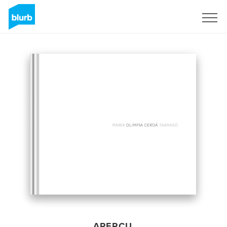
S'inscrire
APERÇU