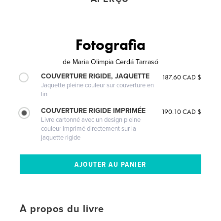
Fotografia
de
Maria Olimpia Cerdá Tarrasó
COUVERTURE RIGIDE, JAQUETTE
187.60 CAD $
Jaquette pleine couleur sur couverture en
lin
COUVERTURE RIGIDE IMPRIMÉE
190.10 CAD $
Livre cartonné avec un design pleine
couleur imprimé directement sur la
jaquette rigide
À propos du livre