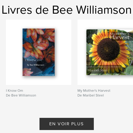
Livres de Bee Williamson
I Know Om
My Mother's Harvest
De Bee Williamson
De Maribel Steel
EN VOIR PLUS