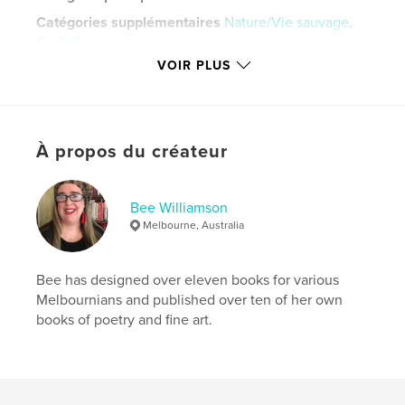
Catégories supplémentaires
Nature/Vie sauvage
,
Australie
VOIR PLUS
Format choisi:
Petit carré, 18×18 cm
# de pages:
220
Date de publication:
juil 23, 2013
Langue
English
À propos du créateur
Mots-clés
,
,
mindfullness
relaxation
meditation
Bee Williamson
Melbourne, Australia
Bee has designed over eleven books for various
Melbournians and published over ten of her own
books of poetry and fine art.