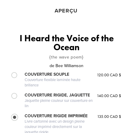
APERÇU
I Heard the Voice of the
Ocean
{the wave poem}
de
Bee Williamson
COUVERTURE SOUPLE
120.00 CAD $
Couverture flexible laminée haute
brillance
COUVERTURE RIGIDE, JAQUETTE
140.00 CAD $
Jaquette pleine couleur sur couverture en
lin
COUVERTURE RIGIDE IMPRIMÉE
135.00 CAD $
Livre cartonné avec un design pleine
couleur imprimé directement sur la
jaquette rigide