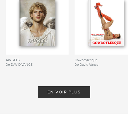
AiNGELS
Cowboylesque
De DAVID VANCE
De David Vance
EN VOIR PLUS