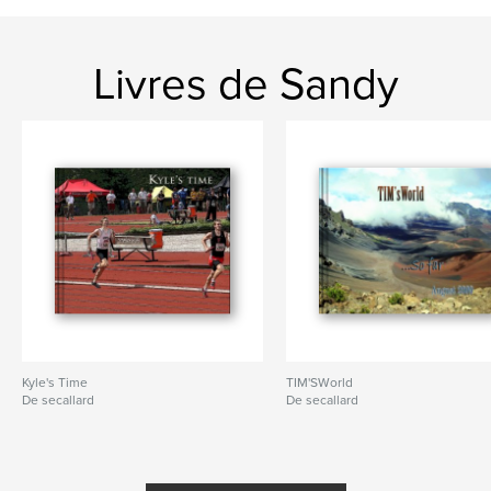
Livres de Sandy
Kyle's Time
TIM'SWorld
De secallard
De secallard