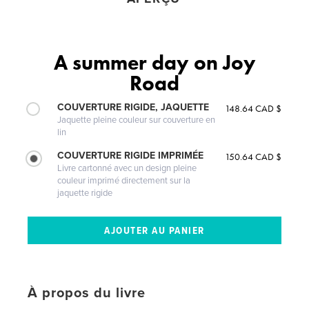
A summer day on Joy
Road
COUVERTURE RIGIDE, JAQUETTE
148.64 CAD $
Jaquette pleine couleur sur couverture en
lin
COUVERTURE RIGIDE IMPRIMÉE
150.64 CAD $
Livre cartonné avec un design pleine
couleur imprimé directement sur la
jaquette rigide
À propos du livre