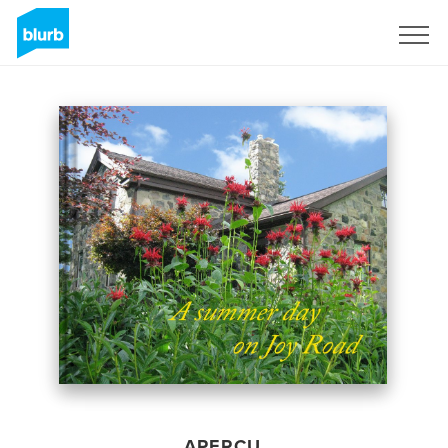
S'inscrire
APERÇU