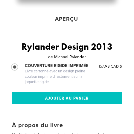
APERÇU
Rylander Design 2013
de
Michael Rylander
COUVERTURE RIGIDE IMPRIMÉE
157.98 CAD $
Livre cartonné avec un design pleine
couleur imprimé directement sur la
jaquette rigide
À propos du livre