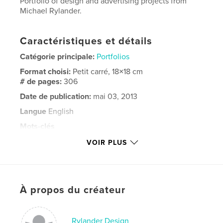
Portfolio of design and advertising projects from
Michael Rylander.
Caractéristiques et détails
Catégorie principale:
Portfolios
Format choisi:
Petit carré, 18×18 cm
# de pages:
306
Date de publication:
mai 03, 2013
Langue
English
Mots-clés
,
,
,
,
,
amex
jcp
intel
apple
design
VOIR PLUS
advertising
À propos du créateur
Rylander Design