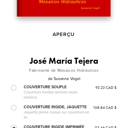
APERÇU
José María Tejera
Fabricante de Mosaicos Hidráulicos
de
Susanne Vogel
COUVERTURE SOUPLE
93.23 CAD $
Couverture flexible laminée haute
brillance
COUVERTURE RIGIDE, JAQUETTE
108.84 CAD $
Jaquette pleine couleur sur couverture en
lin
COUVERTURE RIGIDE IMPRIMÉE
113.46 CAD $