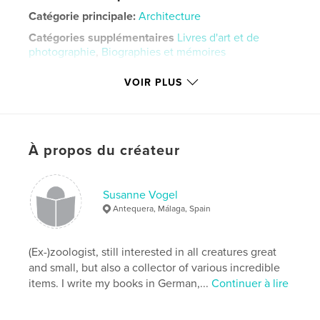
Catégorie principale:
Architecture
Catégories supplémentaires
Livres d'art et de
photographie
,
Biographies et mémoires
Format choisi:
Portrait standard, 20×25 cm
VOIR PLUS
# de pages:
158
ISBN
Couverture rigide imprimée: 9781320014212
Couverture rigide, jaquette: 9781320014205
À propos du créateur
Couverture souple: 9781320014199
Date de publication:
avril 11, 2013
Susanne Vogel
Langue
Spanish
Antequera, Málaga, Spain
Mots-clés
,
,
,
(Ex-)zoologist, still interested in all creatures great
mosaicos hidráulicos
arte
historia
and small, but also a collector of various incredible
biografía
items. I write my books in German,...
Continuer à lire