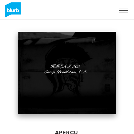
S'inscrire
APERÇU