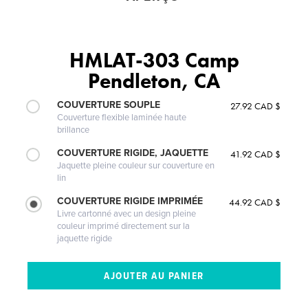
HMLAT-303 Camp
Pendleton, CA
COUVERTURE SOUPLE
27.92 CAD $
Couverture flexible laminée haute
brillance
COUVERTURE RIGIDE, JAQUETTE
41.92 CAD $
Jaquette pleine couleur sur couverture en
lin
COUVERTURE RIGIDE IMPRIMÉE
44.92 CAD $
Livre cartonné avec un design pleine
couleur imprimé directement sur la
jaquette rigide