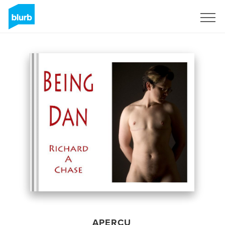
S'inscrire
APERÇU