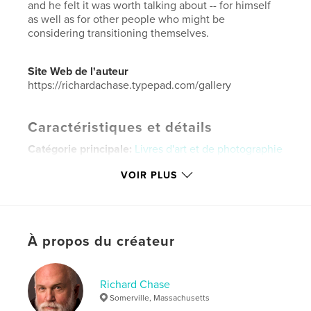
and he felt it was worth talking about -- for himself
as well as for other people who might be
considering transitioning themselves.
Site Web de l'auteur
https://richardachase.typepad.com/gallery
Caractéristiques et détails
Catégorie principale:
Livres d'art et de photographie
Catégories supplémentaires
Sexualité et érotisme
VOIR PLUS
Format choisi:
Format paysage, 25×20 cm
# de pages:
20
Date de publication:
mars 09, 2013
À propos du créateur
Langue
English
Mots-clés
Richard Chase
,
,
,
sex change
transgender
portraits
Somerville, Massachusetts