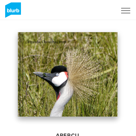
S'inscrire
APERÇU