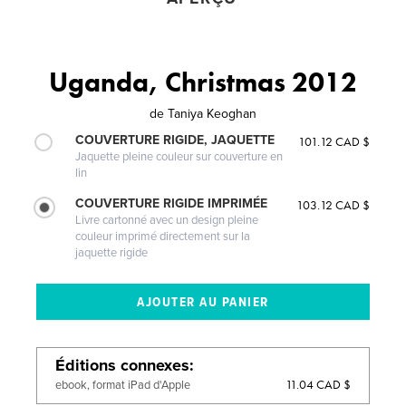
Uganda, Christmas 2012
de
Taniya Keoghan
COUVERTURE RIGIDE, JAQUETTE
101.12 CAD $
Jaquette pleine couleur sur couverture en
lin
COUVERTURE RIGIDE IMPRIMÉE
103.12 CAD $
Livre cartonné avec un design pleine
couleur imprimé directement sur la
jaquette rigide
Éditions connexes
11.04 CAD $
ebook, format iPad d'Apple