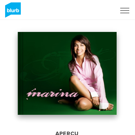
S'inscrire
APERÇU