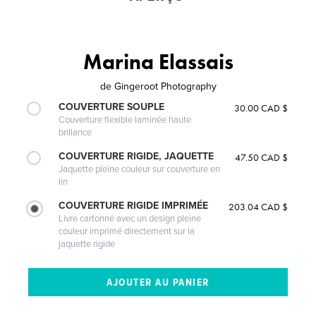
Marina Elassais
de
Gingeroot Photography
COUVERTURE SOUPLE
30.00 CAD $
Couverture flexible laminée haute
brillance
COUVERTURE RIGIDE, JAQUETTE
47.50 CAD $
Jaquette pleine couleur sur couverture en
lin
COUVERTURE RIGIDE IMPRIMÉE
203.04 CAD $
Livre cartonné avec un design pleine
couleur imprimé directement sur la
jaquette rigide