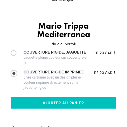
Mario Trippa
Mediterranea
de
gigi bortoli
COUVERTURE RIGIDE, JAQUETTE
111.20 CAD $
Jaquette pleine couleur sur couverture en
lin
COUVERTURE RIGIDE IMPRIMÉE
113.20 CAD $
Livre cartonné avec un design pleine
couleur imprimé directement sur la
jaquette rigide