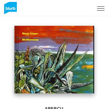
S'inscrire
APERÇU