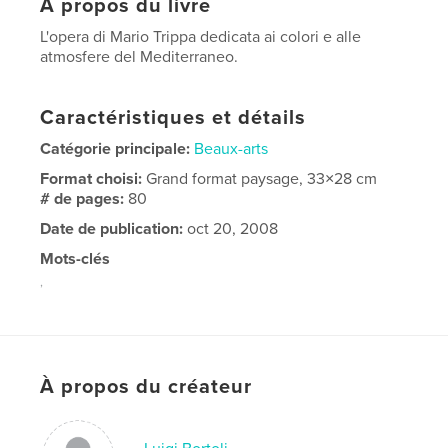
À propos du livre
L'opera di Mario Trippa dedicata ai colori e alle
atmosfere del Mediterraneo.
Caractéristiques et détails
Catégorie principale:
Beaux-arts
Format choisi:
Grand format paysage, 33×28 cm
# de pages:
80
Date de publication:
oct 20, 2008
Mots-clés
,
Affascinate pittura paesaggistica e surreale:Terra di Puglia -
Agave - Mario Trippa
À propos du créateur