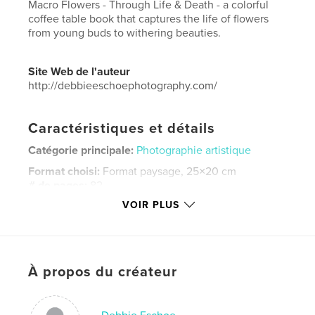
Macro Flowers - Through Life & Death - a colorful
coffee table book that captures the life of flowers
from young buds to withering beauties.
Site Web de l'auteur
http://debbieeschoephotography.com/
Caractéristiques et détails
Catégorie principale:
Photographie artistique
Format choisi:
Format paysage, 25×20 cm
# de pages:
82
VOIR PLUS
Date de publication:
déc 06, 2012
Langue
English
Mots-clés
,
,
À propos du créateur
Coffee Table Book
Fine Arts Book
Flowers Book