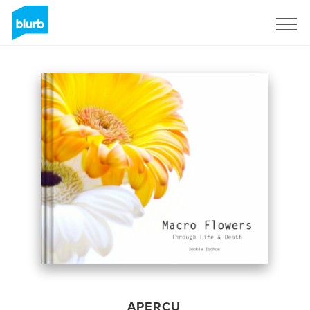
S'inscrire
APERÇU