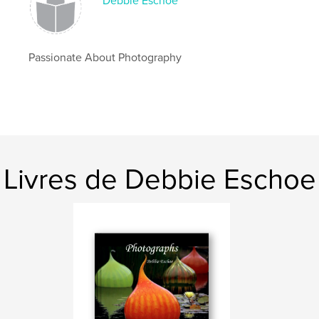
Debbie Eschoe
,
Macro Flowers
,
Photography Book
,
Debbie Photos
,
Debbie Eschoe
,
Nature
Passionate About Photography
Livres de Debbie Eschoe