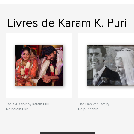
Livres de Karam K. Puri
Tania & Kabir by Karam Puri
The Haniver Family
De Karam Puri
De purisahib