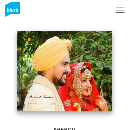
S'inscrire
APERÇU