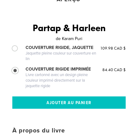
Partap & Harleen
de
Karam Puri
COUVERTURE RIGIDE, JAQUETTE
109.98 CAD $
Jaquette pleine couleur sur couverture en
lin
COUVERTURE RIGIDE IMPRIMÉE
84.40 CAD $
Livre cartonné avec un design pleine
couleur imprimé directement sur la
jaquette rigide
À propos du livre