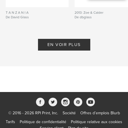
T A N Z A N I A
2013: Zoe & Calder
De David Glass
De dbglass
EN VOIR PLUS
© 2016 - 2026 RPI Print, Inc.
Société
Offres d’emplois Blurb
Tarifs
Politique de confidentialité
Politique relative aux cookies