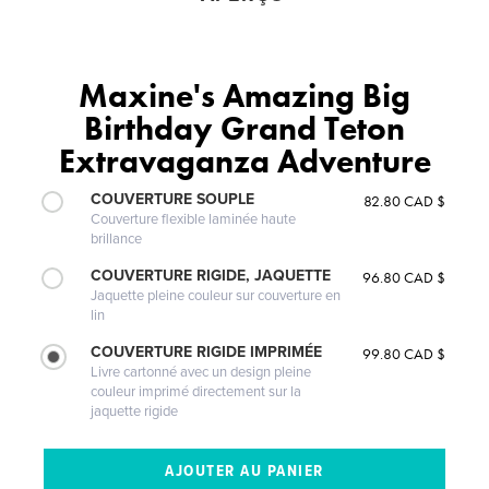
Maxine's Amazing Big
Birthday Grand Teton
Extravaganza Adventure
COUVERTURE SOUPLE
82.80 CAD $
Couverture flexible laminée haute
brillance
COUVERTURE RIGIDE, JAQUETTE
96.80 CAD $
Jaquette pleine couleur sur couverture en
lin
COUVERTURE RIGIDE IMPRIMÉE
99.80 CAD $
Livre cartonné avec un design pleine
couleur imprimé directement sur la
jaquette rigide