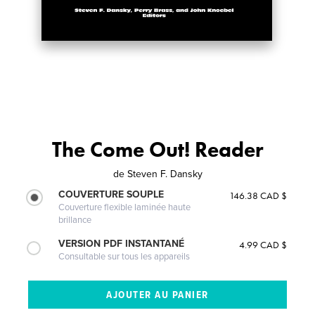
The Come Out! Reader
de
Steven F. Dansky
COUVERTURE SOUPLE
146.38 CAD $
Couverture flexible laminée haute
brillance
VERSION PDF INSTANTANÉ
4.99 CAD $
Consultable sur tous les appareils