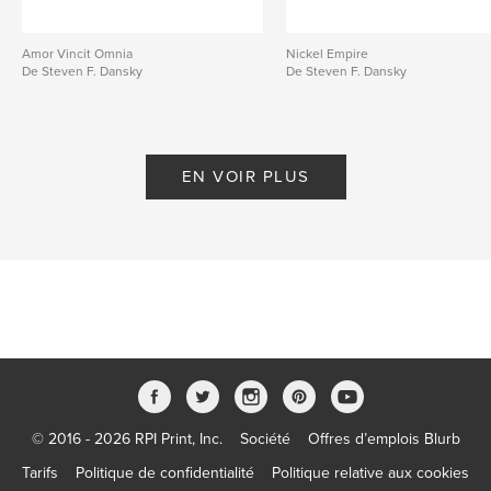
Amor Vincit Omnia
Nickel Empire
De Steven F. Dansky
De Steven F. Dansky
EN VOIR PLUS
© 2016 - 2026 RPI Print, Inc.
Société
Offres d’emplois Blurb
Tarifs
Politique de confidentialité
Politique relative aux cookies