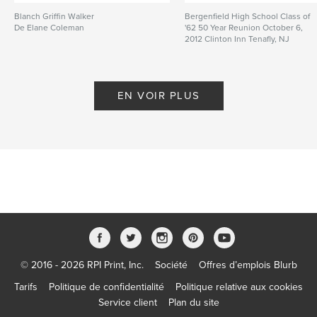
Blanch Griffin Walker
Bergenfield High School Class of
De Elane Coleman
'62 50 Year Reunion October 6,
2012 Clinton Inn Tenafly, NJ
De fstop1
EN VOIR PLUS
© 2016 - 2026 RPI Print, Inc.
Société
Offres d’emplois Blurb
Tarifs
Politique de confidentialité
Politique relative aux cookies
Service client
Plan du site