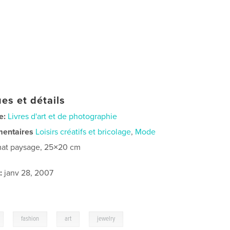
es et détails
e:
Livres d'art et de photographie
mentaires
Loisirs créatifs et bricolage
,
Mode
at paysage, 25×20 cm
:
janv 28, 2007
,
,
,
fashion
art
jewelry