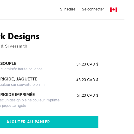
S'inscrire
Se connecter
k Designs
& Silversmith
 SOUPLE
34.23 CAD $
le laminée haute brillance
RIGIDE, JAQUETTE
48.23 CAD $
ouleur sur couverture en lin
RIGIDE IMPRIMÉE
51.23 CAD $
vec un design pleine couleur imprimé
a jaquette rigide