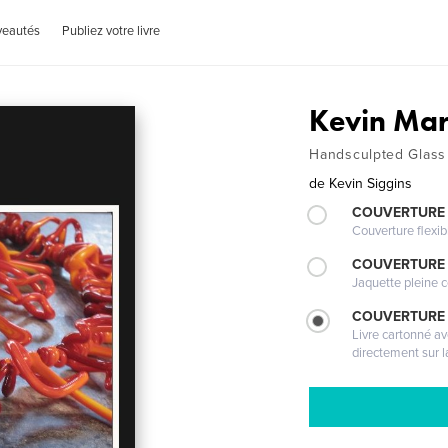
veautés
Publiez votre livre
Kevin Mar
Handsculpted Glass 
de
Kevin Siggins
COUVERTURE
Couverture flexib
COUVERTURE 
Jaquette pleine c
COUVERTURE 
Livre cartonné a
directement sur l