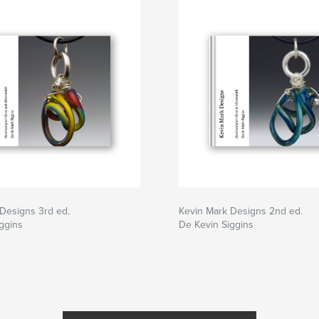
Designs 3rd ed.
Kevin Mark Designs 2nd ed.
ggins
De Kevin Siggins