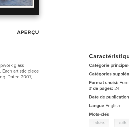
APERÇU
Caractéristiqu
mpwork glass
Catégorie principal
. Each artistic piece
Catégories supplé
ing. Dated 2007,
Format choisi:
Form
# de pages:
24
Date de publication
Langue
English
Mots-clés
,
hobbies
crafts