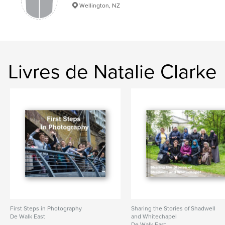
Wellington, NZ
Livres de Natalie Clarke
First Steps in Photography
Sharing the Stories of Shadwell
De Walk East
and Whitechapel
De Walk East