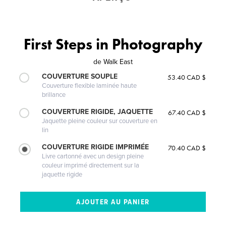
First Steps in Photography
de
Walk East
COUVERTURE SOUPLE
53.40 CAD $
Couverture flexible laminée haute
brillance
COUVERTURE RIGIDE, JAQUETTE
67.40 CAD $
Jaquette pleine couleur sur couverture en
lin
COUVERTURE RIGIDE IMPRIMÉE
70.40 CAD $
Livre cartonné avec un design pleine
couleur imprimé directement sur la
jaquette rigide