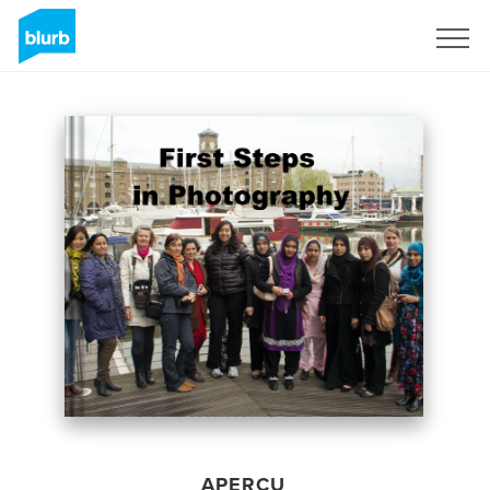
S'inscrire
APERÇU