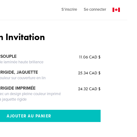
S'inscrire
Se connecter
 Invitation
 SOUPLE
11.06 CAD $
le laminée haute brillance
RIGIDE, JAQUETTE
25.34 CAD $
ouleur sur couverture en lin
RIGIDE IMPRIMÉE
24.32 CAD $
vec un design pleine couleur imprimé
a jaquette rigide