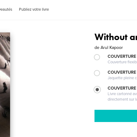
veautés
Publiez votre livre
Without an
de
Arul Kapoor
COUVERTURE
Couverture flexib
COUVERTURE 
Jaquette pleine c
COUVERTURE 
Livre cartonné a
directement sur l