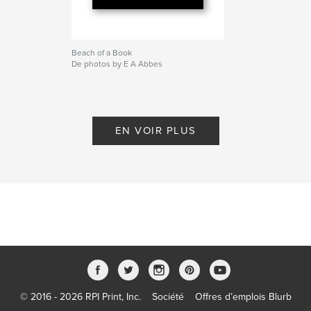
Beach of a Book
De photos by E A Abbes
EN VOIR PLUS
© 2016 - 2026 RPI Print, Inc.
Société
Offres d’emplois Blurb