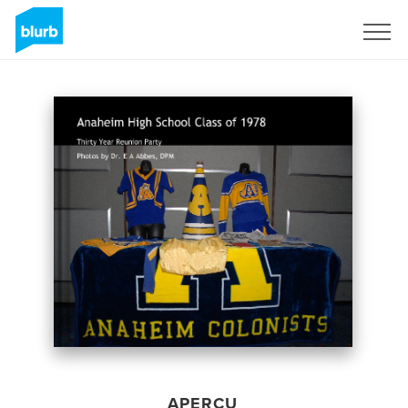
S'inscrire
APERÇU