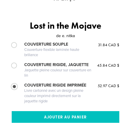
Lost in the Mojave
de
e. nitka
COUVERTURE SOUPLE
31.84 CAD $
Couverture flexible laminée haute
brillance
COUVERTURE RIGIDE, JAQUETTE
45.84 CAD $
Jaquette pleine couleur sur couverture en
lin
COUVERTURE RIGIDE IMPRIMÉE
52.97 CAD $
Livre cartonné avec un design pleine
couleur imprimé directement sur la
jaquette rigide