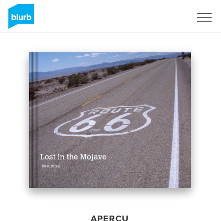
S'inscrire
APERÇU