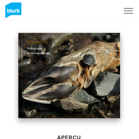
S'inscrire
APERÇU