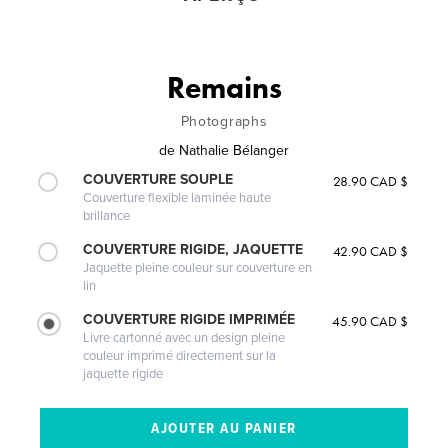
Remains
Photographs
de
Nathalie Bélanger
COUVERTURE SOUPLE
28.90 CAD $
Couverture flexible laminée haute
brillance
COUVERTURE RIGIDE, JAQUETTE
42.90 CAD $
Jaquette pleine couleur sur couverture en
lin
COUVERTURE RIGIDE IMPRIMÉE
45.90 CAD $
Livre cartonné avec un design pleine
couleur imprimé directement sur la
jaquette rigide