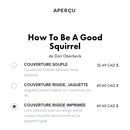
APERÇU
How To Be A Good
Squirrel
de
Don Oberbeck
COUVERTURE SOUPLE
32.49 CAD $
Couverture flexible laminée haute
brillance
COUVERTURE RIGIDE, JAQUETTE
40.60 CAD $
Jaquette pleine couleur sur couverture en
lin
COUVERTURE RIGIDE IMPRIMÉE
40.60 CAD $
Livre cartonné avec un design pleine
couleur imprimé directement sur la
jaquette rigide