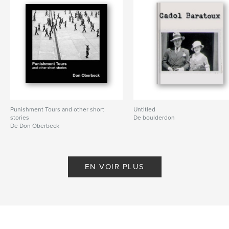
Punishment Tours and other short
Untitled
stories
De boulderdon
De Don Oberbeck
EN VOIR PLUS