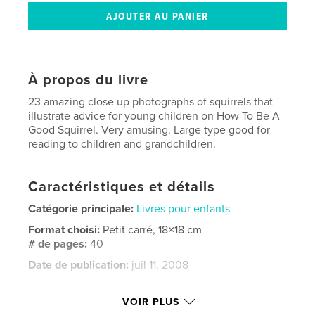
À propos du livre
23 amazing close up photographs of squirrels that
illustrate advice for young children on How To Be A
Good Squirrel. Very amusing. Large type good for
reading to children and grandchildren.
Caractéristiques et détails
Catégorie principale:
Livres pour enfants
Format choisi:
Petit carré, 18×18 cm
# de pages:
40
Date de publication:
juil 11, 2008
Mots-clés
VOIR PLUS
,
,
,
fox squirrel
gray squirrel
Don Oberbeck