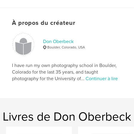
kid's book
,
À propos du créateur
new words
,
squirrel trivia
,
close up photography
,
How To Be A Good Squirrel
,
Don Oberbeck
large type
,
grandchildren
,
reading
,
Boulder, Colorado, USA
amusing
,
squirrel
,
squirrels
,
I have run my own photography school in Boulder,
photography
,
cute
,
adorable
,
amazing
,
Colorado for the last 35 years, and taught
photography for the University of...
Continuer à lire
funny
Livres de Don Oberbeck