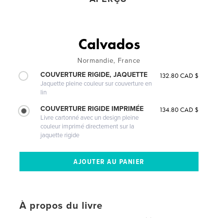
Calvados
Normandie, France
COUVERTURE RIGIDE, JAQUETTE
132.80 CAD $
Jaquette pleine couleur sur couverture en
lin
COUVERTURE RIGIDE IMPRIMÉE
134.80 CAD $
Livre cartonné avec un design pleine
couleur imprimé directement sur la
jaquette rigide
À propos du livre