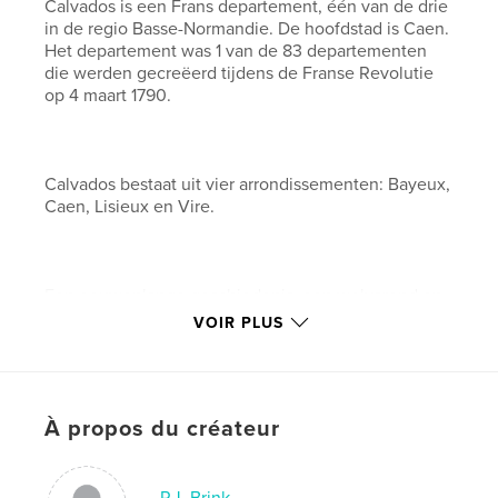
Calvados is een Frans departement, één van de drie
in de regio Basse-Normandie. De hoofdstad is Caen.
Het departement was 1 van de 83 departementen
die werden gecreëerd tijdens de Franse Revolutie
op 4 maart 1790.
Calvados bestaat uit vier arrondissementen: Bayeux,
Caen, Lisieux en Vire.
Een eeuwenlange geschiedenis, een welvarend en
roerig verleden hebben in Calvados duidelijke
VOIR PLUS
sporen nagelaten in de vorm van een rijk erfgoed.
Langs de kust zijn leuke vissersdorpjes, ouderwetse
badplaatsen en overblijfselen uit de Tweede
Wereldoorlog te vinden.
À propos du créateur
De Slag om Normandië (D-day, 6 juni 1944) heeft in
P.J. Brink