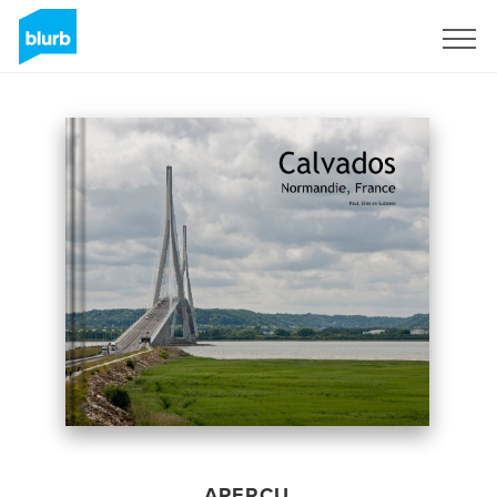
S'inscrire
APERÇU