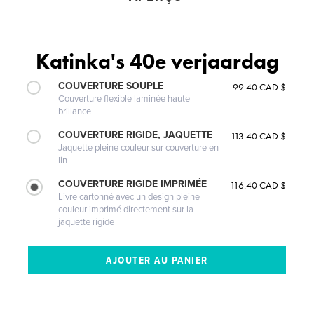
Katinka's 40e verjaardag
COUVERTURE SOUPLE
99.40 CAD $
Couverture flexible laminée haute
brillance
COUVERTURE RIGIDE, JAQUETTE
113.40 CAD $
Jaquette pleine couleur sur couverture en
lin
COUVERTURE RIGIDE IMPRIMÉE
116.40 CAD $
Livre cartonné avec un design pleine
couleur imprimé directement sur la
jaquette rigide