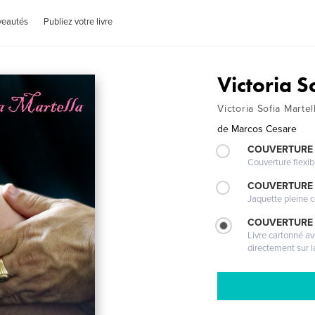
veautés
Publiez votre livre
Victoria S
Victoria Sofia Martel
de
Marcos Cesare
COUVERTURE
Couverture flexib
COUVERTURE 
Jaquette pleine c
COUVERTURE 
Livre cartonné a
directement sur l