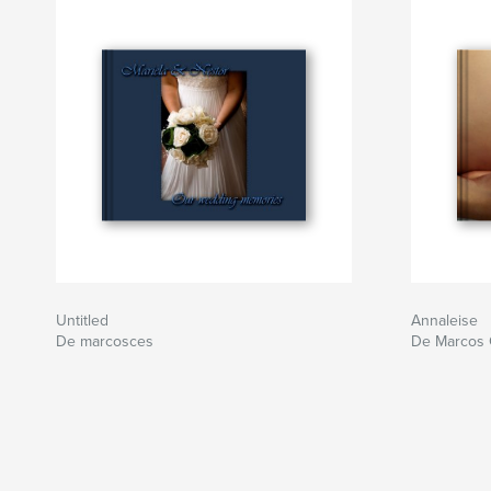
Untitled
Annaleise
De marcosces
De Marcos 