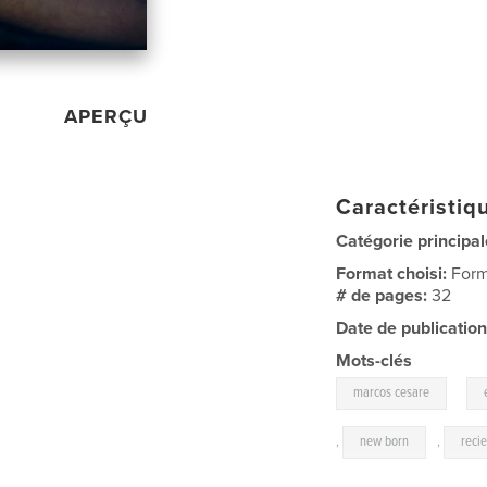
APERÇU
Caractéristiqu
Catégorie principal
Format choisi:
Form
# de pages:
32
Date de publication
Mots-clés
,
marcos cesare
,
new born
,
reci