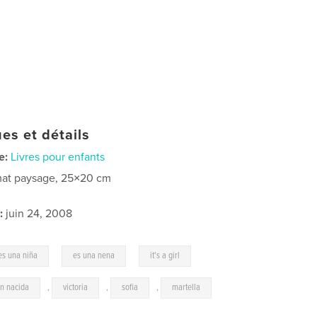
es et détails
e:
Livres pour enfants
at paysage, 25×20 cm
:
juin 24, 2008
,
,
es una niña
es una nena
it's a girl
en nacida
,
victoria
,
sofia
,
martella