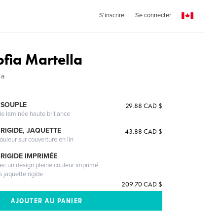
S'inscrire
Se connecter
ofia Martella
la
 SOUPLE
29.88 CAD $
le laminée haute brillance
RIGIDE, JAQUETTE
43.88 CAD $
ouleur sur couverture en lin
RIGIDE IMPRIMÉE
vec un design pleine couleur imprimé
a jaquette rigide
209.70 CAD $